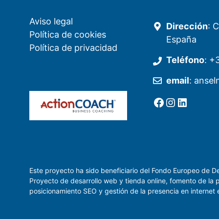
Aviso legal
Dirección
: 
Política de cookies
España
Política de privacidad
Teléfono
:
+3
email
:
anse
Ir a la cuenta de facebook de Restaurante Tuétano
Ir a la cuenta de Instagram de Restaurante Tuétano
LinkedI
Este proyecto ha sido beneficiario del Fondo Europeo de De
Proyecto de desarrollo web y tienda online, fomento de la 
posicionamiento SEO y gestión de la presencia en intern