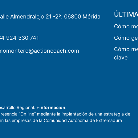
ÚLTIM
Calle Almendralejo 21 -2º. 06800 Mérida
Cómo mot
4 924 330 741
Cómo ges
Cómo mej
lmomontero@actioncoach.com
clave
n
sarrollo Regional.
+información.
presencia “On line” mediante la implantación de una estrategia de
et en las empresas de la Comunidad Autónoma de Extremadura