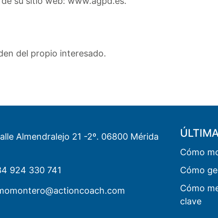
 de su sitio web: www.agpd.es.
en del propio interesado.
ÚLTIM
Calle Almendralejo 21 -2º. 06800 Mérida
Cómo mot
4 924 330 741
Cómo ges
Cómo mej
lmomontero@actioncoach.com
clave
n