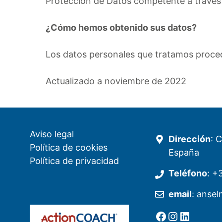
Protección de Datos competente a través
¿Cómo hemos obtenido sus datos?
Los datos personales que tratamos proced
Actualizado a noviembre de 2022
Aviso legal
Dirección
: 
Política de cookies
España
Política de privacidad
Teléfono
:
+3
email
:
anse
Ir a la cuenta de facebook de Restaurante Tuétano
Ir a la cuenta de Instagram de Restaurante Tuétano
LinkedI