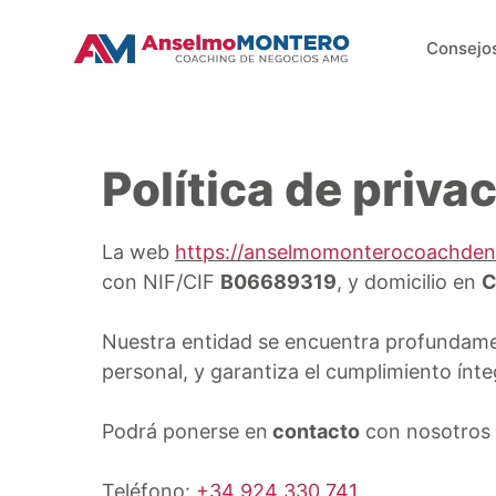
Saltar
al
Consejo
contenido
Política de priva
La web
https://anselmomonterocoachde
con NIF/CIF
B06689319
, y domicilio en
C
Nuestra entidad se encuentra profundame
personal, y garantiza el cumplimiento ínt
Podrá ponerse en
contacto
con nosotros a
Teléfono:
+34 924 330 741